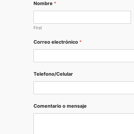
Nombre
*
First
Correo electrónico
*
Telefono/Celular
o
Comentario o mensaje
T
e
l
e
f